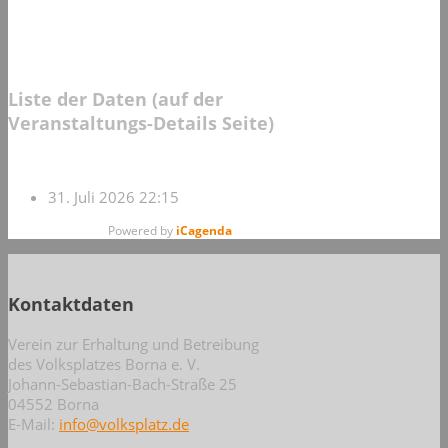
Liste der Daten (auf der
Veranstaltungs-Details Seite)
31. Juli 2026
22:15
Powered by
iCagenda
Kontaktdaten
Verein zur Erhaltung und Betreibung
des Volksplatzes Borna e. V.
Johann-Sebastian-Bach-Straße 25
04552 Borna
E-Mail:
info@volksplatz.de