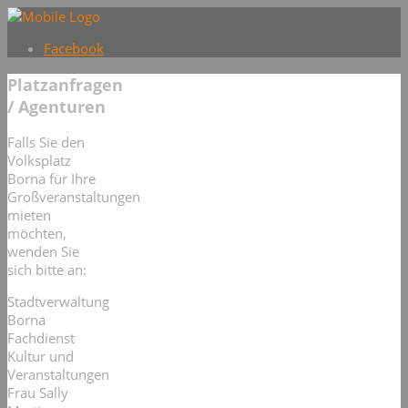
Facebook
Platzanfragen
/ Agenturen
Falls Sie den
Volksplatz
Borna für Ihre
Großveranstaltungen
mieten
möchten,
wenden Sie
sich bitte an:
Stadtverwaltung
Borna
Fachdienst
Kultur und
Veranstaltungen
Frau Sally