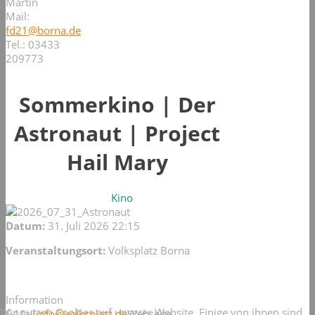
Martin
Mail:
fd21@borna.de
Tel.: 03433
209773
Sommerkino | Der
Astronaut | Project
Hail Mary
Kino
Datum:
31. Juli 2026
22:15
Veranstaltungsort:
Volksplatz Borna
Information
Wir nutzen Cookies auf unserer Website. Einige von ihnen sind
E-Mail
info@volksplatz.de
Webseite