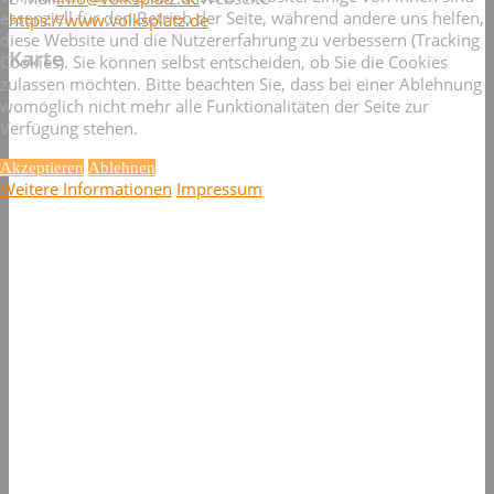
essenziell für den Betrieb der Seite, während andere uns helfen,
https://www.volksplatz.de
diese Website und die Nutzererfahrung zu verbessern (Tracking
Karte
Cookies). Sie können selbst entscheiden, ob Sie die Cookies
zulassen möchten. Bitte beachten Sie, dass bei einer Ablehnung
womöglich nicht mehr alle Funktionalitäten der Seite zur
Verfügung stehen.
Akzeptieren
Ablehnen
Weitere Informationen
Impressum